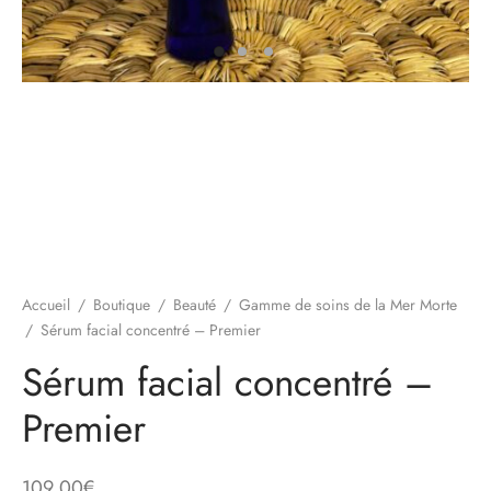
ts
alons
es d’oreille
 marocains
es et manteaux
 / Pochettes
ums
 et pantalons
eaux Doudones
hes
s
uettes / chapeaux
 et jupes
ards / Echarpes
Accueil
/
Boutique
/
Beauté
/
Gamme de soins de la Mer Morte
/
Sérum facial concentré – Premier
Sérum facial concentré –
Premier
109,00
€