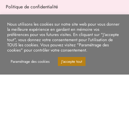
Politique de confidentialité
Nous utilisons les cookies sur notre site web pour vous donner
la meilleure expérience en gardant en mémoire vos
SUIVEZ-NOUS
préférences pour vos futures visites. En cliquant sur "J'accepte
tout", vous donnez votre consentement pour l'utilisation de
Suivez nos actualités sur les réseaux :
TOUS les cookies. Vous pouvez visitez "Paramétrage des
cookies" pour contrôler votre consentement.
Paramétrage des cookies
J'accepte tout
Les Belles de Marie, prêt à porter tailles standards et grandes tailles, chaussures,
bijoux, sacs et accessoires de mode
Ignorer
CONTACTEZ-NOUS