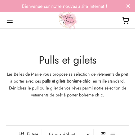
Bienvenue sur notre nouveau site Internet !
Pulls et gilets
Retour
Retour
Retour
Retour
Les Belles de Marie vous propose sa sélection de vêtements de prêt
T À PORTER
NDES TAILLES
OUX, SACS & ACCESSOIRES
O & BEAUTÉ
à porter avec ces
pulls et gilets bohème chic
, en taille standard.
Dénichez le pull ou le gilet de vos rêves parmi notre sélection de
t t-shirts
ses et tuniques
es
 indiens
vêtements de
prêt à porter bohème chic
.
ses et tuniques
s
ers
 du monde
 et gilets
 & leggings
lets
e de soins de la Mer Morte
Filtres