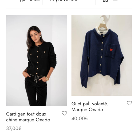
ts
alons
es d’oreille
 marocains
es et manteaux
 / Pochettes
ums
 et pantalons
eaux Doudones
hes
s
uettes / chapeaux
 et jupes
ards / Echarpes
Gilet pull volanté.
Marque Onado
Cardigan tout doux
40,00
€
chiné marque Onado
37,00
€