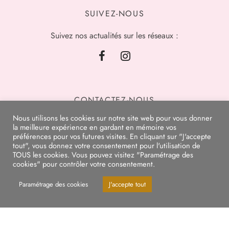
SUIVEZ-NOUS
Suivez nos actualités sur les réseaux :
CONTACTEZ-NOUS
Nous utilisons les cookies sur notre site web pour vous donner
la meilleure expérience en gardant en mémoire vos
préférences pour vos futures visites. En cliquant sur "J'accepte
tout", vous donnez votre consentement pour l'utilisation de
TOUS les cookies. Vous pouvez visitez "Paramétrage des
cookies" pour contrôler votre consentement.
Paramétrage des cookies
J'accepte tout
Les Belles de Marie, prêt à porter tailles standards et grandes tailles, chaussures,
bijoux, sacs et accessoires de mode
Ignorer
© Les Belles de
Création du
par
agence web
Référencement
|
Marie 2021 |
site Internet
l'
as
your
web