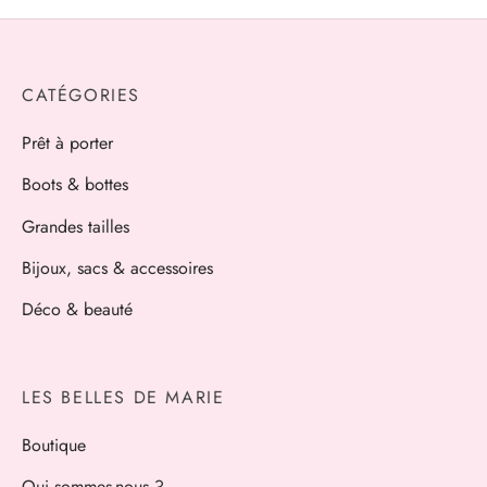
ts
alons
es d’oreille
 marocains
es et manteaux
 / Pochettes
ums
CATÉGORIES
 et pantalons
eaux Doudones
hes
Prêt à porter
s
uettes / chapeaux
Boots & bottes
Grandes tailles
 et jupes
ards / Echarpes
Bijoux, sacs & accessoires
Déco & beauté
LES BELLES DE MARIE
Boutique
Qui sommes-nous ?