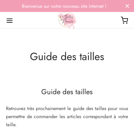
Bienvenue sur notre nouveau site Internet !
Guide des tailles
Retour
Retour
Retour
Retour
T À PORTER
NDES TAILLES
OUX, SACS & ACCESSOIRES
O & BEAUTÉ
Guide des tailles
t t-shirts
ses et tuniques
es
 indiens
Retrouvez très prochainement le guide des tailles pour vous
ses et tuniques
s
ers
 du monde
permettre de commander les articles correspondant à votre
 et gilets
 & leggings
lets
e de soins de la Mer Morte
taille.