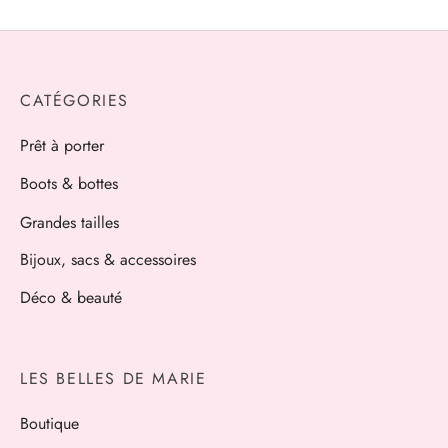
initial
actuel
était :
est :
36,00€.
18,00€.
CATÉGORIES
Prêt à porter
Boots & bottes
Grandes tailles
Bijoux, sacs & accessoires
Déco & beauté
LES BELLES DE MARIE
Boutique